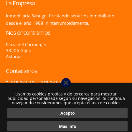
La Empresa
Inmobiliaria Sabugo. Prestando servicios inmobiliario
desde el año 1988 ininterrumpidamente.
Nos encontramos
Plaza del Carmen, 5
33206 Gijón
Asturias
Contáctenos
T. 985 341 434 - 985 341 117
info@inmobiliariasabugo.com
Usamos cookies propias y de terceros para mostrar
www.inmobiliariasabugo.com
publicidad personalizada según su navegación. Si continua
navegando consideramos que acepta el uso de cookies
Acepto
Inicio
Aviso Legal
Política de Cookies
Contacto
Más info
INMOBILIARIA SABUGO