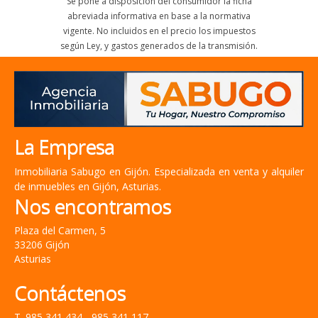
Se pone a disposición del consumidor la ficha
abreviada informativa en base a la normativa
vigente. No incluidos en el precio los impuestos
según Ley, y gastos generados de la transmisión.
La Empresa
Inmobiliaria Sabugo en Gijón. Especializada en venta y alquiler
de inmuebles en Gijón, Asturias.
Nos encontramos
Plaza del Carmen, 5
33206 Gijón
Asturias
Contáctenos
T. 985 341 434 - 985 341 117