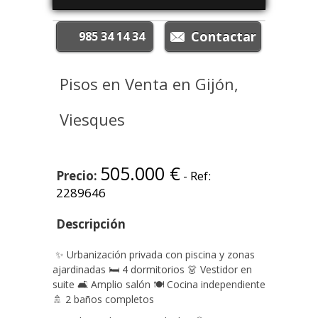
985 34 14 34
Pisos en Venta en Gijón,
Viesques
505.000 €
Precio:
- Ref:
2289646
Descripción
✨ Urbanización privada con piscina y zonas
ajardinadas 🛏️ 4 dormitorios 👗 Vestidor en
suite 🛋️ Amplio salón 🍽️ Cocina independiente
🚿 2 baños completos