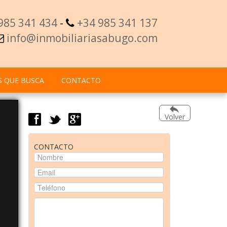
985 341 434
-
+34 985 341 137
info@inmobiliariasabugo.com
S QUE BUSCA
CONTACTO
f
t
g
Volver
CONTACTO