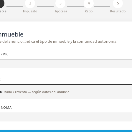
1
2
3
4
5
eble
Impuesto
Hipoteca
Ratio
Resultado
inmueble
ne del anuncio. Indica el tipo de inmueble y la comunidad autónoma.
(PVP)
E
o
Usado / reventa — según datos del anuncio
ÓNOMA