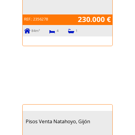
230.000 €
REF.:
2356278
84m²
4
1
Pisos Venta Natahoyo, Gijón