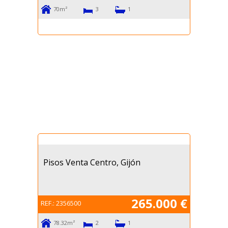
70m²
3
1
Pisos Venta Centro, Gijón
265.000 €
REF.:
2356500
78.32m²
2
1