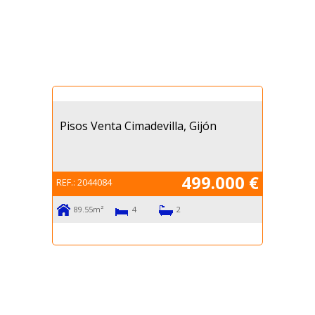
Precio Máximo
Buscar
Pisos Venta Cimadevilla, Gijón
499.000 €
REF.:
2044084
89.55m²
4
2