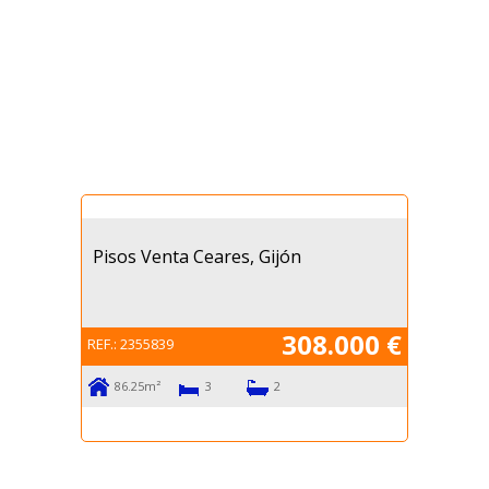
Pisos Venta Ceares, Gijón
308.000 €
REF.:
2355839
86.25m²
3
2