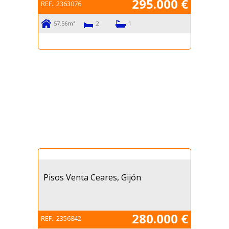
295.000 €
REF.:
2363076
57.56m²
2
1
Pisos Venta Ceares, Gijón
280.000 €
REF.:
2356842