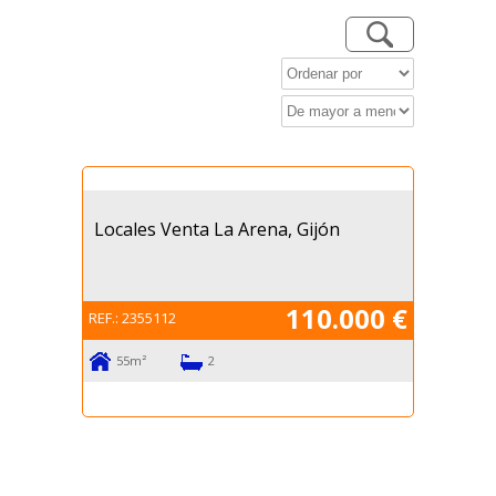
Referencia
Operación
Locales Venta La Arena, Gijón
Población
Zona
110.000 €
REF.:
2355112
Todas
55m²
2
Tipo Inmueble
Dormitorios